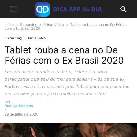
Início
Streaming
Prime Video
Tablet rouba a cena no De Férias
com o Ex Brasil 2020
Streaming
Prime Video
Tablet rouba a cena no De
Férias com o Ex Brasil 2020
Focado na mulherada e na farra, Arthur é o novo
participante que saiu do mar para abalar a vida de sua ex,
Bárbara. Flavia é a escolhida pelo Tablet para recepcioná-lo
em um almoço com japa e muita conversa a fora.
Por
Rodrigo Santana
-
29 de julho de 2020