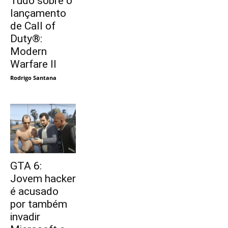
Tudo sobre o
lançamento
de Call of
Duty®:
Modern
Warfare II
Rodrigo Santana
GTA 6:
Jovem hacker
é acusado
por também
invadir