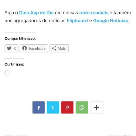
Siga o
Dica App do Dia
em nossas
redes sociais
e também
nos agregadores de notícias
Flipboard
e
Google Notícias
.
Compartilhe isso:
X
Facebook
Mais
Curtir isso:
Carregando...