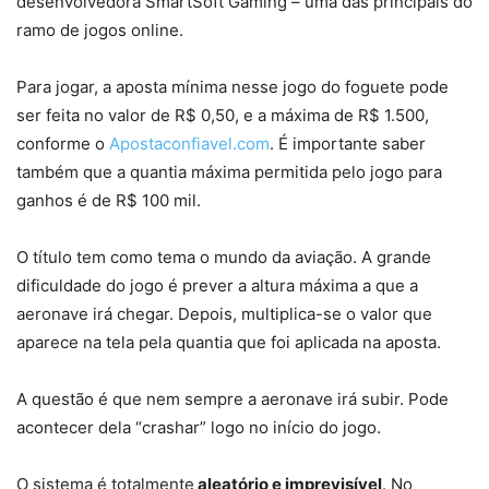
desenvolvedora SmartSoft Gaming – uma das principais do
ramo de jogos online.
Para jogar, a aposta mínima nesse jogo do foguete pode
ser feita no valor de R$ 0,50, e a máxima de R$ 1.500,
conforme o
Apostaconfiavel.com
. É importante saber
também que a quantia máxima permitida pelo jogo para
ganhos é de R$ 100 mil.
O título tem como tema o mundo da aviação. A grande
dificuldade do jogo é prever a altura máxima a que a
aeronave irá chegar. Depois, multiplica-se o valor que
aparece na tela pela quantia que foi aplicada na aposta.
A questão é que nem sempre a aeronave irá subir. Pode
acontecer dela “crashar” logo no início do jogo.
O sistema é totalmente
aleatório e imprevisível
. No