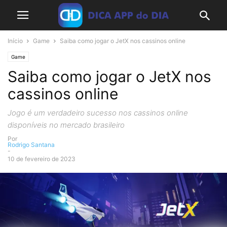
Início
Game
Saiba como jogar o JetX nos cassinos online
Game
Saiba como jogar o JetX nos
cassinos online
Jogo é um verdadeiro sucesso nos cassinos online
disponíveis no mercado brasileiro
Por
Rodrigo Santana
-
10 de fevereiro de 2023