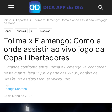
Início
Esportes
Tolima x Flamengo: Como e onde assistir ao vivo jogo
da Copa...
Apps
Android
iOS
Notícias
Tolima x Flamengo: Como e
onde assistir ao vivo jogo da
Copa Libertadores
O grande confronto entre Tolima e Flamengo vai acontecer
nesta quarta-feira 29/06 a partir das 21h30, horário de
Brasília, no estádio Manuel Murillo Toro.
Por
Rodrigo Santana
-
28 de junho de 2022