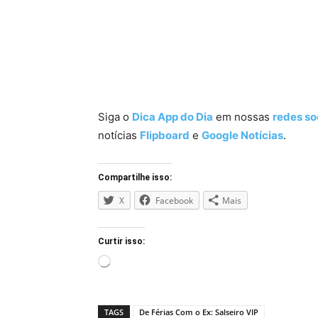
MTV &
MTV &
MTV &
MTV 
Paramount+
Paramount+
Paramount+
Para
–
–
–
–
Divulgação
Divulgação
Divulgação
Divu
Siga o
Dica App do Dia
em nossas
redes so
notícias
Flipboard
e
Google Notícias
.
Compartilhe isso:
X
Facebook
Mais
Curtir isso:
Carregando...
TAGS
De Férias Com o Ex: Salseiro VIP