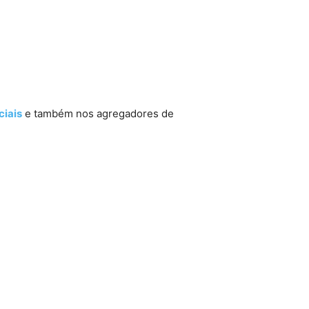
&
MTV &
MTV &
MTV &
MTV &
mount+
Paramount+
Paramount+
Paramount+
ParamountMTV
–
–
–
&
lgação
Divulgação
Divulgação
Divulgação
Paramount+
–
Divulgação+
–
ciais
e também nos agregadores de
Divulgação