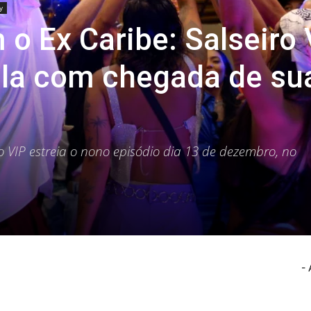
y
 o Ex Caribe: Salseiro 
bala com chegada de su
o VIP estreia o nono episódio dia 13 de dezembro, no
- 