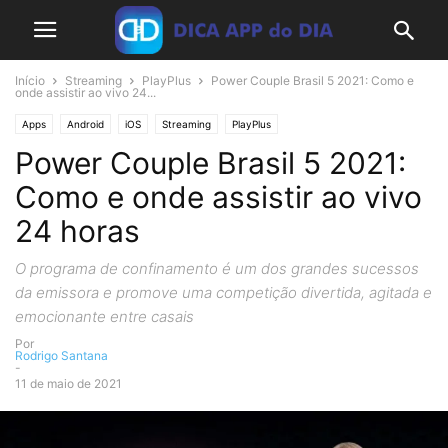
Início
Streaming
PlayPlus
Power Couple Brasil 5 2021: Como e
onde assistir ao vivo 24...
Apps
Android
iOS
Streaming
PlayPlus
Power Couple Brasil 5 2021:
Como e onde assistir ao vivo
24 horas
O programa de confinamento é um dos grandes sucessos
da emissora e promove uma competição divertida, agitada e
emocionante entre casais
Por
Rodrigo Santana
-
11 de maio de 2021