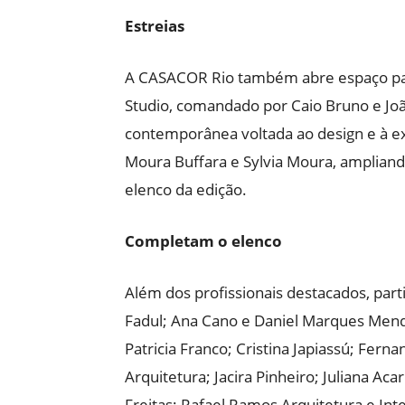
Estreias
A CASACOR Rio também abre espaço para
Studio, comandado por Caio Bruno e Jo
contemporânea voltada ao design e à ex
Moura Buffara e Sylvia Moura, ampliand
elenco da edição.
Completam o elenco
Além dos profissionais destacados, par
Fadul; Ana Cano e Daniel Marques Mend
Patricia Franco; Cristina Japiassú; Fer
Arquitetura; Jacira Pinheiro; Juliana Aca
Freitas; Rafael Ramos Arquitetura e Int