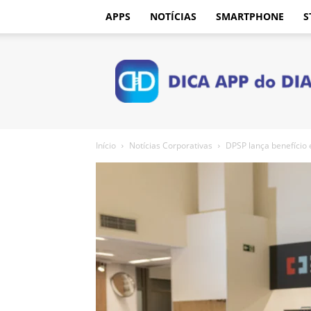
APPS
NOTÍCIAS
SMARTPHONE
S
Dica
App
do
Dia
Início
Notícias Corporativas
DPSP lança benefício 