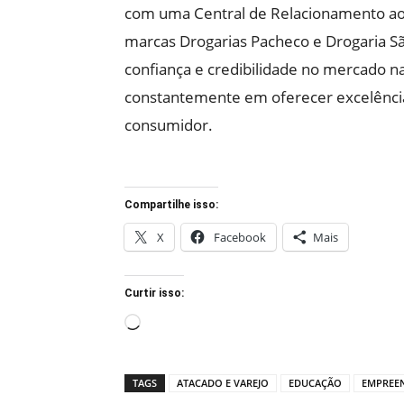
com uma Central de Relacionamento ao C
marcas Drogarias Pacheco e Drogaria S
confiança e credibilidade no mercado n
constantemente em oferecer excelência 
consumidor.
Compartilhe isso:
X
Facebook
Mais
Curtir isso:
Carregando...
TAGS
ATACADO E VAREJO
EDUCAÇÃO
EMPREE