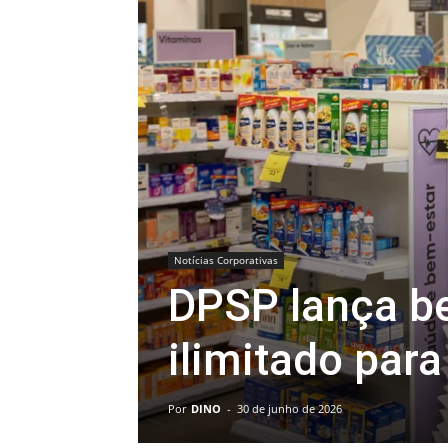
Notícias Corporativas
DPSP lança b
ilimitado par
Por
DINO
-
30 de junho de 2026