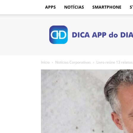
APPS
NOTÍCIAS
SMARTPHONE
S
Dica
App
do
Dia
Início
Notícias Corporativas
Livro reúne 13 relatos