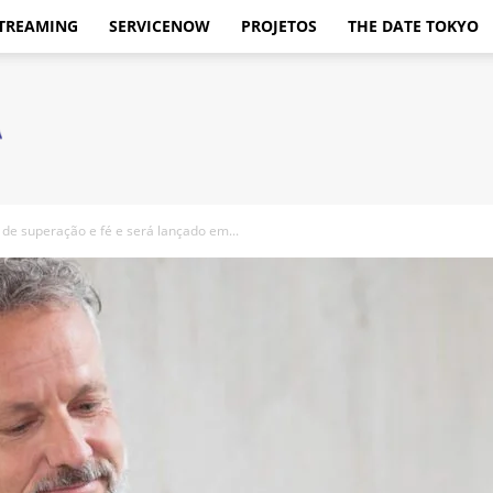
TREAMING
SERVICENOW
PROJETOS
THE DATE TOKYO
 de superação e fé e será lançado em...