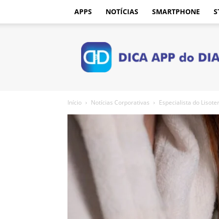
APPS
NOTÍCIAS
SMARTPHONE
S
Dica
App
do
Dia
Início
Notícias Corporativas
Especialista do Lisote