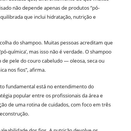
isado não depende apenas de produtos “pó-
ilibrada que inclui hidratação, nutrição e
escolha do shampoo. Muitas pessoas acreditam que
pó-química’, mas isso não é verdade. O shampoo
o de pele do couro cabeludo — oleosa, seca ou
ca nos fios”, afirma.
onto fundamental está no entendimento do
égia popular entre os profissionais da área e
ção de uma rotina de cuidados, com foco em três
 reconstrução.
leabilidade dos fios. A nutrição devolve os