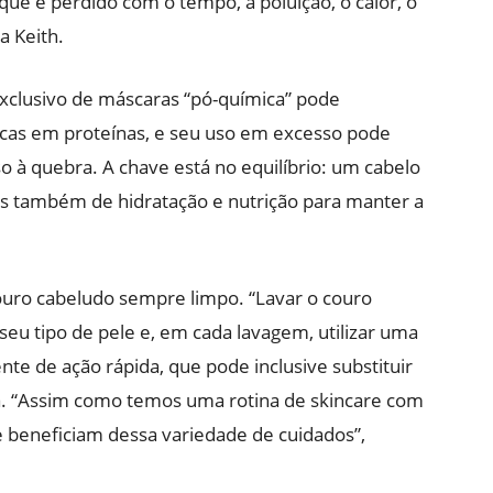
que é perdido com o tempo, a poluição, o calor, o
a Keith.
exclusivo de máscaras “pó-química” pode
ricas em proteínas, e seu uso em excesso pode
so à quebra. A chave está no equilíbrio: um cabelo
as também de hidratação e nutrição para manter a
uro cabeludo sempre limpo. “Lavar o couro
u tipo de pele e, em cada lavagem, utilizar uma
te de ação rápida, que pode inclusive substituir
ma. “Assim como temos uma rotina de skincare com
e beneficiam dessa variedade de cuidados”,