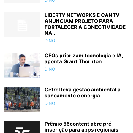
DINO
LIBERTY NETWORKS E CANTV
ANUNCIAM PROJETO PARA
FORTALECER A CONECTIVIDADE
NA...
DINO
CFOs priorizam tecnologia e IA,
aponta Grant Thornton
DINO
Cetrel leva gestão ambiental a
saneamento e energia
DINO
Prêmio 55content abre pré-
inscrição para apps regionais